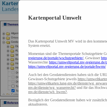
Kartenportal Umwelt
Das Kartenportal Umwelt MV wird in den kommend
System ersetzt.
Momentan sind die Themenportale Schutzgebiete 
regierung.de/portale/wschutzgebiete/
, Gewässer
htt
Wasserrechte
https://umweltportal.mv-regierung.de/p
https://umweltportal.mv-regierung.de/portale/hwrm/
Auch bei den Geodatendiensten haben sich die UR
Gewässer-Schutzgebiete jeweils
https://umweltkart
https://umweltkarten.lung-mv.de/dienste/wg_gewaes
mv.de/dienste/wg_wasserrecht?
und für das Hochwa
mv.de/dienste/wh_hwrm?
.
Bezüglich der Geodatendienste haben wir zusätzlich
aktualisieren.